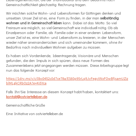
Gemeinschaftlichkeit gleichzeitig Rechnung tragen.
Wir möchten solche Wohn- und Lebensformen für Göttingen denken und
umsetzen. Unser Ziel ist es, eine Form zu finden, in der man
selbständig
wohnen und in Gemeinschaft leben
kann. Dabei ist das Motto: So viel
Freiraum wie möglich, so viel Gemeinschaft wie individuell nötig. Ob als
Einzelperson oder Familie, als Familie oder in einer anderen Lebensform,
unser Ziel ist es, eine Wohn- und Lebensform zu kreieren, in der Menschen
wieder näher aneinanderrücken und sich umeinander kümmern, ohne ihr
Bedürfnis nach individuellem Wohnen aufgeben zu müssen.
Es haben sich Vordenkende, Ideentragende, Visionäre und Menschen
gefunden, die den Impuls in sich spüren, dass neue Formen des
Zusammenlebens jetzt angegangen werden müssen. Diese Arbeitsgruppe legt
nun das folgende Konzept vor:
https://1drv.ms/v/c/0bc0452c0d7ce78a/ES60p95rLq9JvFegvXNxFOwBfjsamUZiz
blMLgkCRbOz2A?e=Ki5Yca
Falls Ihr/Sie Interesse an diesem Konzept habt/haben, kontaktiert uns:
kontakt@ostviertelleben.de
.
Gemeinschaftliche Grüße
Eine Initiative von ostviertelleben.de